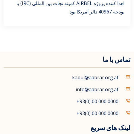
اهدا کننده پروژه AIRBEL کمیته نجات بین المللی (IRC) با
بودجه 40967 دالر آمریکا بود.
تماس با ما
kabul@aabrar.org.af
info@aabrar.org.af
+93(0) 00 000 0000
+93(0) 00 000 0000
لینک های سریع