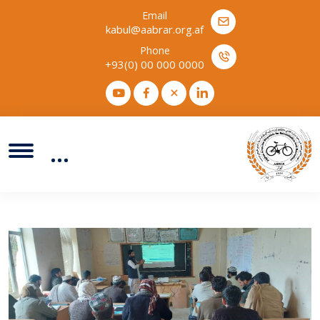
Email
kabul@aabrar.org.af
Phone
+93(0) 00 000 0000