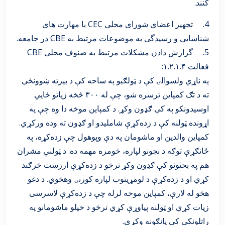
کنند.
4. تجهیز اعضای شورای محلی CEC با مهارت های
شناسایی و رسیدگی به موضوعات مرتبط به CBE در جامعه.
5. گزارش دادن مشکلات مرتبط به صنوف محلی CBE
فعالت ۱.۲.۱.۴:
په ناړي ولسوالۍ کې د ټولګیو په ساحه کې د بیرته ښوونځي
ته د تګ کمپاین ترسره شو، چې له ۳۰۰ څخه زیاتو ځایي
اوسیدونکو په کې ګډون وکړ. د کمپاین موخه دا وه چې په
اړونده ټولنه کې د زده‌کړې شاملیدو او ګډون ته وده ورکړي.
کمپاین والدین او ماشومان په دې وپوهول چې زده‌کړه، په
ځانګړې توګه د نجونو لپاره، څومره مهمه ده. د ټولنې مشران
هم په بحثونو کې ګډون وکړ ترڅو د زده‌کړې ارزښت څرګند
کړي او د زده‌کړې د لومړیتوب لپاره کورنۍ وهڅوي. د دغو
هڅو له لارې، کمپاین موخه لرله چې د زده‌کړې لاسرسی
زیات کړي او ټولنه پیاوړې کړي ترڅو د خپلو ماشومانو په
راتلونکي کې پانګونه وکړي.