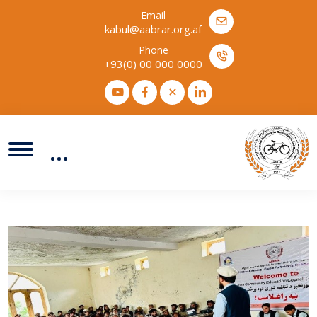
Email
kabul@aabrar.org.af
Phone
+93(0) 00 000 0000