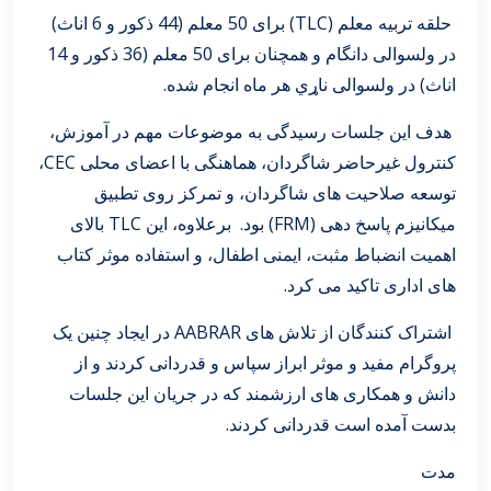
حلقه تربیه معلم (TLC) برای 50 معلم (44 ذکور و 6 اناث)
در ولسوالی دانگام و همچنان برای 50 معلم (36 ذکور و 14
اناث) در ولسوالی ناړي هر ماه انجام شده.
هدف این جلسات رسیدگی به موضوعات مهم در آموزش،
کنترول غیرحاضر شاگردان، هماهنگی با اعضای محلی CEC،
توسعه صلاحیت های شاگردان، و تمرکز روی تطبیق
میکانیزم پاسخ دهی (FRM) بود. برعلاوه، این TLC بالای
اهمیت انضباط مثبت، ایمنی اطفال، و استفاده موثر کتاب
های اداری تاکید می کرد.
اشتراک کنندگان از تلاش های AABRAR در ایجاد چنین یک
پروگرام مفید و موثر ابراز سپاس و قدردانی کردند و از
دانش و همکاری های ارزشمند که در جریان این جلسات
بدست آمده است قدردانی کردند.
مدت