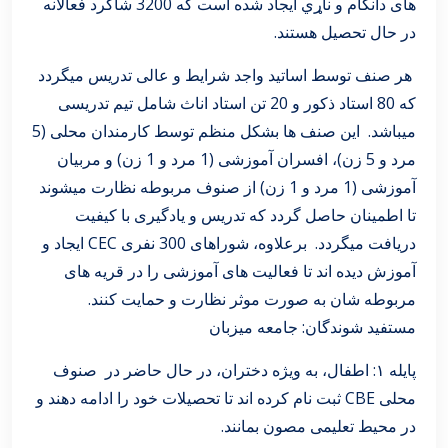
های دانگام و ناړي ایجاد شده است که 3200 شاگرد فعالانه
در حال تحصیل هستند.
هر صنف توسط اساتید واجد شرایط و عالی تدریس میگردد
که 80 استاد ذکور و 20 تن استاد اناث شامل تیم تدریسی
میباشد. این صنف ها بشکل منظم توسط کارمندان محلی (5
مرد و 5 زن)، افسران آموزشی (1 مرد و 1 زن) و مربیان
آموزشی (1 مرد و 1 زن) از صنوف مربوطه نظارت میشوند
تا اطمینان حاصل گردد که تدریس و یادگیری با کیفیت
دریافت میگردد. برعلاوه، شوراهای 300 نفری CEC ایجاد و
آموزش دیده اند تا فعالیت های آموزشی را در قریه های
مربوطه شان به صورت موثر نظارت و حمایت کنند.
مستفید شوندگان: جامعه میزبان
پایله ۱: اطفال، به ویژه دختران، در حال حاضر در صنوف
محلی CBE ثبت نام کرده اند تا تحصیلات خود را ادامه دهند و
در محیط تعلیمی مصون بمانند.