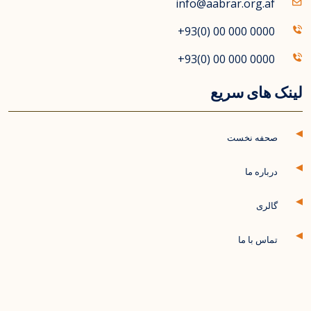
info@aabrar.org.af
+93(0) 00 000 0000
+93(0) 00 000 0000
لینک های سریع
صحفه نخست
درباره ما
گالری
تماس با ما